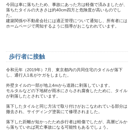
今回は車に落ちたため、事故にあった方は軽傷で済みましたが、
落ちたタイルの大きさは約40cm四方と危険度が高いものでし
た。
建築関係や不動産会社には適正管理について通知し、所有者には
ホームページで周知するように指導がおこなわれています。
歩行者に接触
令和元年（2019年）7月、東京都内の共同住宅のタイルが落下
し、通行人1名がケガをしました。
外壁タイルの一部が地上4mから道路に剥落しています。
モルタルなどの下地材が雨水にさらされ腐食したために、タイル
が剥落したとされています。
落下したタイルと同じ方法で取り付けがおこなわれている部分は
撤去され、サイディング塗装にて修理されました。
落下した距離が短かったため歩行者は軽傷でしたが、高層ビルか
ら落ちていれば死亡事故になる可能性もあるでしょう。