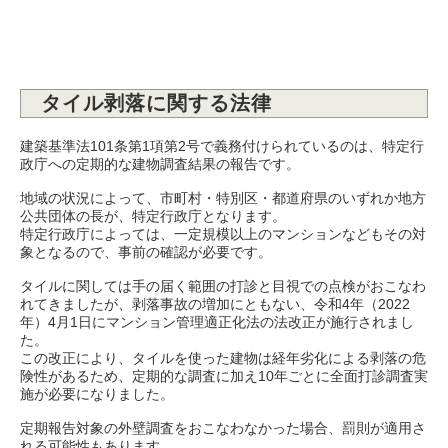
タイル剥落に関する法律
建築基準法101条第1項第2号で義務付けられているのは、特定行
政庁への定期的な建物調査結果の報告です。
地域の状況によって、市町村・特別区・都道府県のいずれか地方
公共団体の長が、特定行政庁となります。
特定行政庁によっては、一定規模以上のマンションなどもその対
象となるので、事前の確認が必要です。
タイルに関しては手の届く範囲の打診と目視での点検がおこなわ
れてきましたが、剥落事故の増加にともない、令和4年（2022
年）4月1日にマンション管理適正化法の法改正が施行されまし
た。
この改正により、タイルを使った建物は経年劣化による剥落の危
険性があるため、定期的な調査に加え10年ごとに全面打診調査実
施が必要になりました。
定期報告対象の外壁調査をおこなわなかった場合、罰則が適用さ
れる可能性もあります。