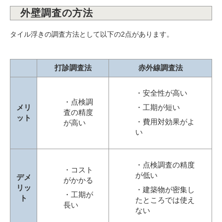
外壁調査の方法
タイル浮きの調査方法として以下の2点があります。
打診調査法
赤外線調査法
・安全性が高い
・点検調
・工期が短い
メリ
査の精度
ット
・費用対効果がよ
が高い
い
・点検調査の精度
・コスト
が低い
デメ
がかかる
リッ
・建築物が密集し
・工期が
ト
たところでは使え
長い
ない