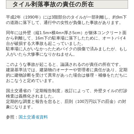
タイル剥落事故の責任の所在
平成2年（1990年）には3階部分のタイルが一部剥離し、約9m下
の道路に落下して、通行中の女性が負傷した事故があります。
同年には外壁（縦1.5m×横4m×厚さ5cm）が躯体コンクリート面
から剥離して、16m下の駐車場に落下したために、オートバイ4
台が破損する大事故も起こっていました。
駐車場に人がいなかったためバイクの損傷で済みましたが、もし
人がいたら大惨事になりかねません。
このような事故が起こると、論議されるのが責任の所在です。
建築基準法では、建築物のオーナーや管理者に責任があり、定期
的に建物診断を受けて異常があった場合は修理・補修をただちに
おこなうと定めています。
国土交通省の「定期報告制度」改訂によって、外壁タイルの打診
検査は義務化されました。
定期的な調査と報告を怠ると、罰則（100万円以下の罰金）の対
象になります。
参照：
国土交通省資料