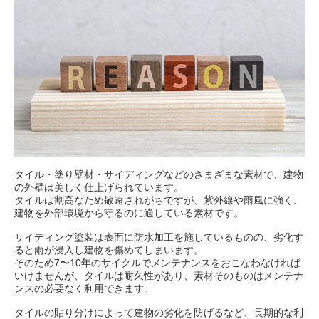
耐震補強・耐震改修
日本耐震診断協会 概要
耐震診断の実績
タイル・塗り壁材・サイディングなどのさまざまな素材で、建物
サイトマップ
の外壁は美しく仕上げられています。
タイルは割高なため敬遠されがちですが、紫外線や雨風に強く、
建物を外部環境から守るのに適している素材です。
サイディング塗装は表面に防水加工を施しているものの、劣化す
ると雨が浸入し建物を傷めてしまいます。
そのため7〜10年のサイクルでメンテナンスをおこなわなければ
職員募集
いけませんが、タイルは耐久性があり、素材そのものはメンテナ
ンスの必要なく利用できます。
協力業者募集
タイルの貼り分けによって建物の劣化を防げるなど、長期的な利