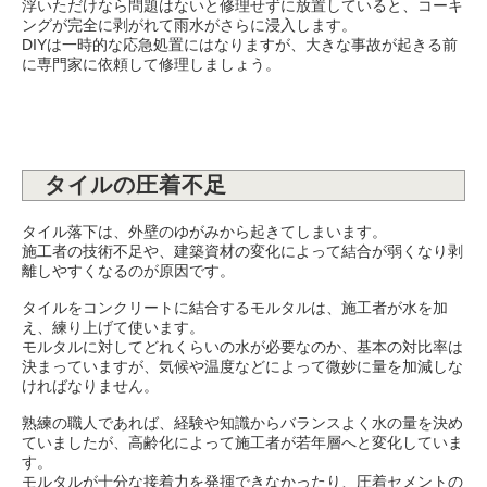
浮いただけなら問題はないと修理せずに放置していると、コーキ
ングが完全に剥がれて雨水がさらに浸入します。
DIYは一時的な応急処置にはなりますが、大きな事故が起きる前
に専門家に依頼して修理しましょう。
タイルの圧着不足
タイル落下は、外壁のゆがみから起きてしまいます。
施工者の技術不足や、建築資材の変化によって結合が弱くなり剥
離しやすくなるのが原因です。
タイルをコンクリートに結合するモルタルは、施工者が水を加
え、練り上げて使います。
モルタルに対してどれくらいの水が必要なのか、基本の対比率は
決まっていますが、気候や温度などによって微妙に量を加減しな
ければなりません。
熟練の職人であれば、経験や知識からバランスよく水の量を決め
ていましたが、高齢化によって施工者が若年層へと変化していま
す。
モルタルが十分な接着力を発揮できなかったり、圧着セメントの