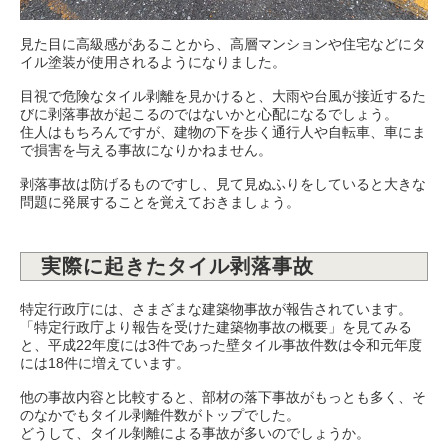
見た目に高級感があることから、高層マンションや住宅などにタ
イル塗装が使用されるようになりました。
目視で危険なタイル剥離を見かけると、大雨や台風が接近するた
びに剥落事故が起こるのではないかと心配になるでしょう。
住人はもちろんですが、建物の下を歩く通行人や自転車、車にま
で損害を与える事故になりかねません。
剥落事故は防げるものですし、見て見ぬふりをしていると大きな
問題に発展することを覚えておきましょう。
実際に起きたタイル剥落事故
特定行政庁には、さまざまな建築物事故が報告されています。
「特定行政庁より報告を受けた建築物事故の概要」を見てみる
と、平成22年度には3件であった壁タイル事故件数は令和元年度
には18件に増えています。
他の事故内容と比較すると、部材の落下事故がもっとも多く、そ
のなかでもタイル剥離件数がトップでした。
どうして、タイル剝離による事故が多いのでしょうか。