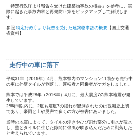
「特定行政庁より報告を受けた建築物事故の概要」を参考に、実
際に起きた事故内容と再発防止策をピックアップして解説しま
す。
参照:
特定行政庁より報告を受けた建築物事故の概要
【国土交通
省資料】
走行中の車に落下
平成31年（2019年）4月、熊本県内のマンション11階から走行中
の車に外壁タイルが剥落し、運転者と同乗者がケガをしました。
熊本では平成28年（2016年）4月に、最大震度7の熊本地震が発
生しています。
28時間以内に、2度も震度7の揺れが観測されたのは観測史上初
であり、豪雨と土砂災害で多くの方が被害にあいました。
当時の地震によって、タイルの浮きやひび割れ部分に雨水が浸水
し、壁とタイルに生じた隙間に強風が吹き込んだために剥落した
と考えられています。