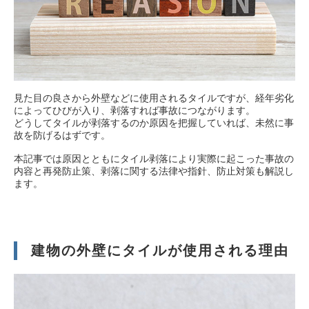
補助金利用の耐震診断
木造住宅の耐震診断
現地調査写真
耐震診断実績
見た目の良さから外壁などに使用されるタイルですが、経年劣化
によってひびが入り、剥落すれば事故につながります。
どうしてタイルが剥落するのか原因を把握していれば、未然に事
故を防げるはずです。
本記事では原因とともにタイル剥落により実際に起こった事故の
内容と再発防止策、剥落に関する法律や指針、防止対策も解説し
外壁の赤外線調査 料金
ます。
外壁ロープ打診
ドローン外壁調査
建物の外壁にタイルが使用される理由
外壁調査実績