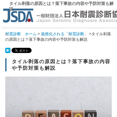
タイル剥落の原因とは？落下事故の内容や予防対策も解
説
東
03-6
大
耐震診断 ホーム
>
義務化される「耐震診断」
>タイル剥落
06-6
の原因とは？落下事故の内容や予防対策も解説
平日 9：
タイル剥落の原因とは？落下事故の内容
や予防対策も解説
ホーム
耐震診断とは
耐震診断費用の目安
耐震診断の流れ
耐震診断の基準（is値）