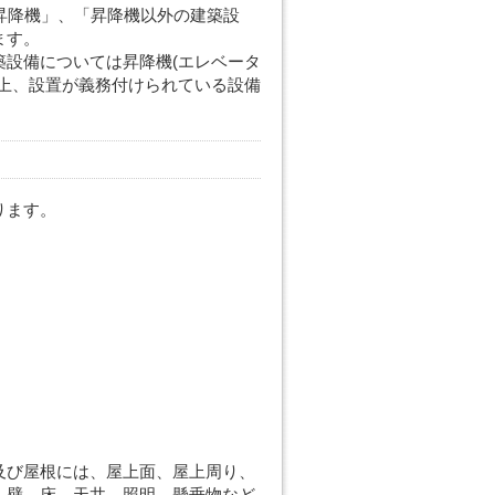
昇降機」、「昇降機以外の建築設
ます。
設備については昇降機(エレベータ
上、設置が義務付けられている設備
ります。
及び屋根には、屋上面、屋上周り、
、壁、床、天井、照明、懸垂物など