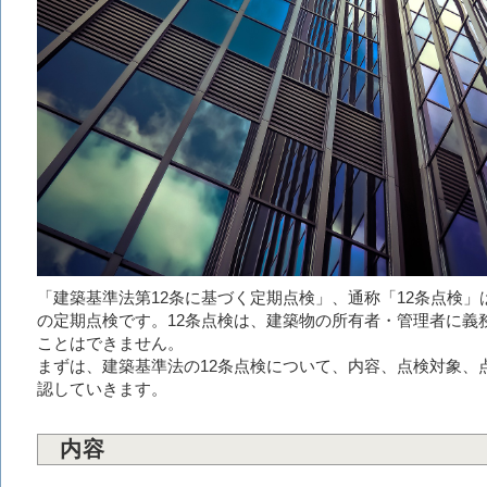
「建築基準法第12条に基づく定期点検」、通称「12条点検
の定期点検です。12条点検は、建築物の所有者・管理者に義
ことはできません。
まずは、建築基準法の12条点検について、内容、点検対象、
認していきます。
内容