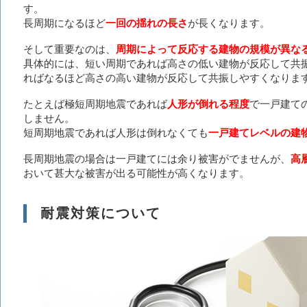
す。
長周期になるほど
一回の揺れの長さ
が長くなります。
そして重要なのは、
周期によって反応する建物の規模が異な
具体的には、短い周期であれば高さの低い建物が反応して共
ればなるほど高さの高い建物が反応して共振しやすくなりま
たとえば極短周期地震であれば
人形が倒れる程度
で一戸建て
しません。
短周期地震であれば人形は倒れなくても
一戸建てレベルの建
長周期地震の場合は一戸建てには余り被害がでませんが、
高
おいて甚大な被害が出る可能性が高くなります。
耐震対策について