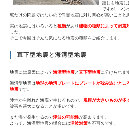
誰しも地震に
ですが、マン
宅だけの問題ではないので尚更地震に対し関心が高いことと
実は地震にはいろいろと
種類
があり
建物の種類によって耐震
した。
そこで今回はそんな気になる地震の種類をご紹介します。
直下型地震と海溝型地震
地震には原因によって
海溝型地震
と
直下型地震
に分けられま
海溝型地震は
地球の地溝プレートにプレートが沈み込むとこ
地震
です。
陸地から離れた海底で生じるもので、
規模が大きいものが多
被害も甚大になることが多いです。
また海で発生するので
津波の可能性
が高まります。
よって、海溝型地震の場合には
津波対策
も不可欠です。