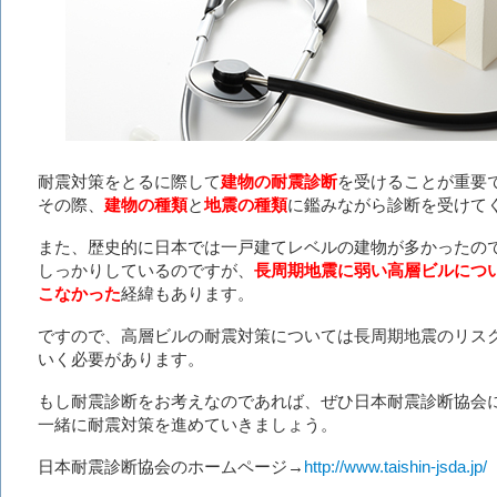
耐震対策をとるに際して
建物の耐震診断
を受けることが重要
その際、
建物の種類
と
地震の種類
に鑑みながら診断を受けて
また、歴史的に日本では一戸建てレベルの建物が多かったの
しっかりしているのですが、
長周期地震に弱い高層ビルにつ
こなかった
経緯もあります。
ですので、高層ビルの耐震対策については長周期地震のリス
いく必要があります。
もし耐震診断をお考えなのであれば、ぜひ日本耐震診断協会
一緒に耐震対策を進めていきましょう。
日本耐震診断協会のホームページ→
http://www.taishin-jsda.jp/