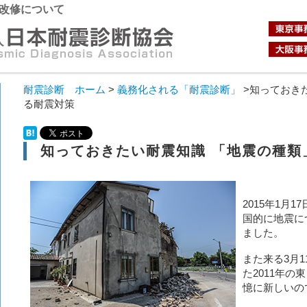
改修について
耐震診断 ホーム
>
義務化される「耐震診断」
>知っておき
る耐震対策
知っておきたい耐震知識 「地震の種類
2015年1月
国的に地震に
ました。
また来る3月
た2011年
憶に新しいの