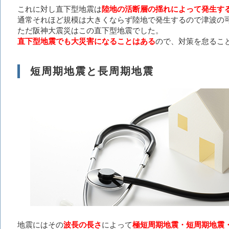
これに対し直下型地震は
陸地の活断層の揺れによって発生す
通常それほど規模は大きくならず陸地で発生するので津波の
ただ阪神大震災はこの直下型地震でした。
直下型地震でも大災害になることはある
ので、対策を怠るこ
短周期地震と長周期地震
地震にはその
波長の長さ
によって
極短周期地震・短周期地震