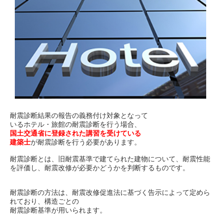
耐震補強・耐震改修
日本耐震診断協会 概要
耐震診断の実績
耐震診断結果の報告の義務付け対象となって
サイトマップ
いるホテル・旅館の耐震診断を行う場合、
国土交通省に登録された講習を受けている
建築士
が耐震診断を行う必要があります。
耐震診断とは、旧耐震基準で建てられた建物について、耐震性能
を評価し、耐震改修が必要かどうかを判断するものです。
職員募集
耐震診断の方法は、耐震改修促進法に基づく告示によって定めら
れており、構造ごとの
協力業者募集
耐震診断基準が用いられます。