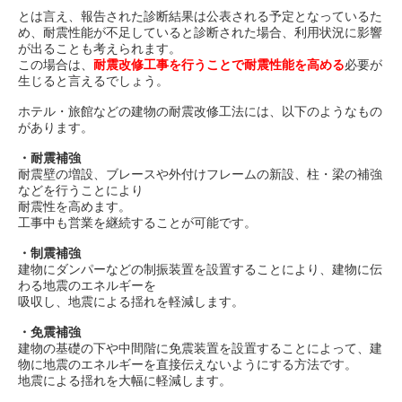
とは言え、報告された診断結果は公表される予定となっているた
め、耐震性能が不足していると診断された場合、利用状況に影響
が出ることも考えられます。
この場合は、
耐震改修工事を行うことで耐震性能を高める
必要が
生じると言えるでしょう。
ホテル・旅館などの建物の耐震改修工法には、以下のようなもの
があります。
・耐震補強
耐震壁の増設、ブレースや外付けフレームの新設、柱・梁の補強
などを行うことにより
耐震性を高めます。
工事中も営業を継続することが可能です。
・制震補強
建物にダンパーなどの制振装置を設置することにより、建物に伝
わる地震のエネルギーを
吸収し、地震による揺れを軽減します。
・免震補強
建物の基礎の下や中間階に免震装置を設置することによって、建
物に地震のエネルギーを直接伝えないようにする方法です。
地震による揺れを大幅に軽減します。