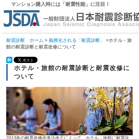
マンション購入時には「耐震性能」に注目！
東
03-6
大
耐震診断 ホーム
>
義務化される「耐震診断」
>ホテル・旅
06-6
館の耐震診断と耐震改修について
平日 9：
ホテル・旅館の耐震診断と耐震改修に
ついて
ホーム
耐震診断とは
耐震診断費用の目安
耐震診断の流れ
耐震診断の基準（is値）
2013年の耐震改修促進法改正によって、ホテル・旅館に耐震診