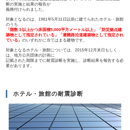
断の実施と結果の報告が
補助金利用の耐震診断
義務付けられました。
木造住宅の耐震診断
対象となるのは、1981年5月31日以前に建てられたホテル・旅館
のうち、
現地調査写真
「階数３以上かつ床面積5,000平方メートル以上」「防災拠点建
築物として指定されている」「避難路沿道建築物として指定され
耐震診断実績
ている」
のいずれかに当てはまる建物です。
対象となるホテル・旅館については、2015年12月末日もしく
は、地方公共団体の計画に
記載された期限までに耐震診断を実施し、診断結果を報告する必
要があります。
外壁の赤外線調査 料金
外壁ロープ打診
ホテル・旅館の耐震診断
ドローン外壁調査
外壁調査実績