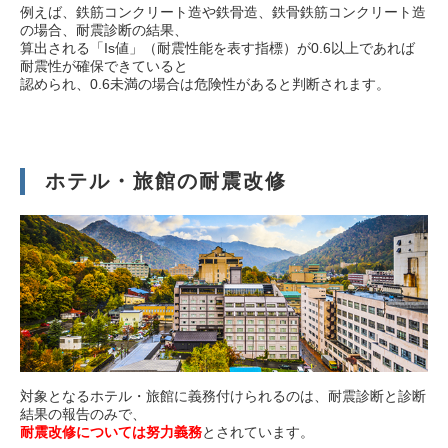
例えば、鉄筋コンクリート造や鉄骨造、鉄骨鉄筋コンクリート造
の場合、耐震診断の結果、
算出される「Is値」（耐震性能を表す指標）が0.6以上であれば
耐震性が確保できていると
認められ、0.6未満の場合は危険性があると判断されます。
義務化される「耐震診断」
耐震・修繕 お役立ち情報
ホテル・旅館の耐震改修
対象となるホテル・旅館に義務付けられるのは、耐震診断と診断
結果の報告のみで、
耐震改修については努力義務
とされています。