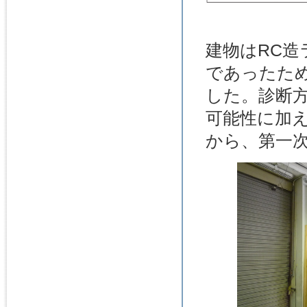
建物はRC造
であったた
した。診断
可能性に加
から、第一