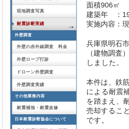
面積906㎡
現地調査写真
建築年 ：19
実施内容：
耐震診断実績
外壁調査
兵庫県明石
外壁の赤外線調査 料金
（建物調査
外壁ロープ打診
しました。
ドローン外壁調査
本件は、鉄
外壁調査実績
による耐震
その他業務内容
を踏まえ、
耐震補強・耐震改修
売却するこ
です。
日本耐震診断協会について