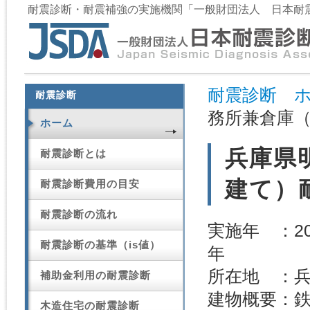
耐震診断・耐震補強の実施機関「一般財団法人 日本耐
耐震診断 
耐震診断
務所兼倉庫（
ホーム
兵庫県
耐震診断とは
建て）
耐震診断費用の目安
耐震診断の流れ
実施年 ：20
耐震診断の基準（is値）
所在地 ：
補助金利用の耐震診断
建物概要：鉄
木造住宅の耐震診断